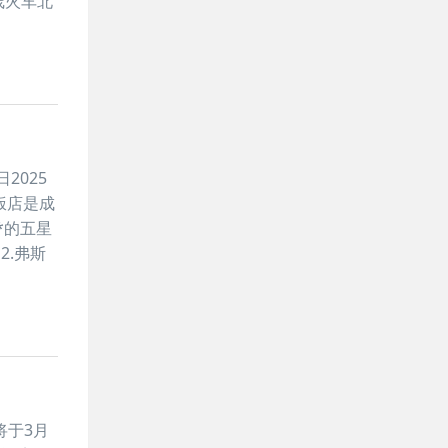
线火车北
2025
饭店是成
*的五星
.弗斯
将于3月