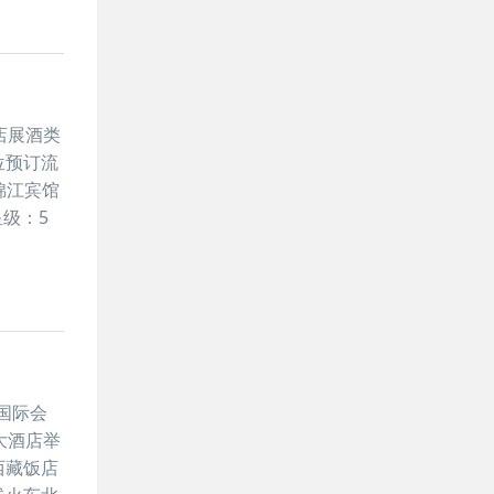
店展酒类
位预订流
锦江宾馆
级：5
新国际会
大酒店举
西藏饭店