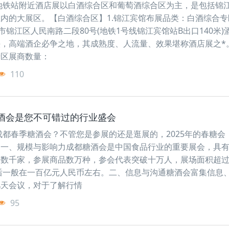
馆地铁站附近酒店展以白酒综合区和葡萄酒综合区为主，是包括锦
内的大展区。【白酒综合区】1.锦江宾馆布展品类：白酒综合专
市锦江区人民南路二段80号(地铁1号线锦江宾馆站B出口140米)
，高端酒企必争之地，其成熟度、人流量、效果堪称酒店展之*。
专区展商数量：
110
糖酒会是您不可错过的行业盛会
年成都春季糖酒会？不管您是参展的还是逛展的，2025年的春糖会
！一、规模与影响力成都糖酒会是中国食品行业的重要展会，具
达数千家，参展商品数万种，参会代表突破十万人，展场面积超
以后一般在一百亿元人民币左右。二、信息与沟通糖酒会富集信息
几天会议，对于了解行情
95
2026秋季南京糖酒会-包装及供应链展区
2026南京秋糖-食