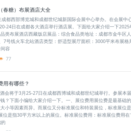
会（春糖）布展酒店大全
将在成都西部博览城和成都世纪城新国际会展中心举办。在会展中
月20-24日在成都各大酒店举行酒店展。下面给大家介绍一下202
食品类布展酒店西藏饭店展品：综合食品类地址：成都市金牛区
1、7号线火车北站酒店类型：舒适型展厅面积：3000平米布展格
房间容
77
展费用有哪些？
季糖酒会将于3月25-27日在成都西博城和成都世纪城举行。参展本
钱？下面小编给大家介绍一下。‌一、展位费用展位费是最基础
大小等因素而异。‌而展位又分标准展位和特装展位，标准展位是指
展位是指30平方米以上的展位。标准展位费用：标准展位费用在15
础的