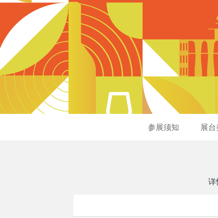
参展须知
展台
详