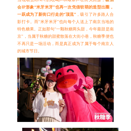
会
IP形象“米牙米牙”也再一次凭借软萌的造型出圈，
一跃成为了新街口行走的“顶流”
，吸引了许多路人合
影打卡。而“米牙米牙”也向每个人送上了南京当地的
特色糖果。正如那句“一颗秋糖两头甜，今年最甜是南
京”，当属于秋糖的甜蜜散落在大街小巷，秋糖季便也
不再只是一场活动，而是真正成为了属于每个南京人
的城市节日。