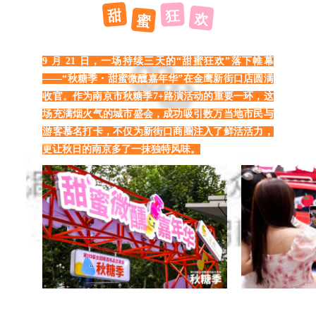
甜
狂
欢
蜜
9 月 21 日，一场持续三天的“甜蜜狂欢”落下帷幕
——“秋糖季・甜蜜微醺嘉年华”在金鹰新街口店圆满
收官。作为
南京市秋糖季7+路演活动的重要一环，这
场充满烟火气的城市盛会，成功吸引数万当地市民与
游客慕名打卡，不仅为新街口商圈注入了鲜活活力，
更让秋日的南京多了一抹独特风味。