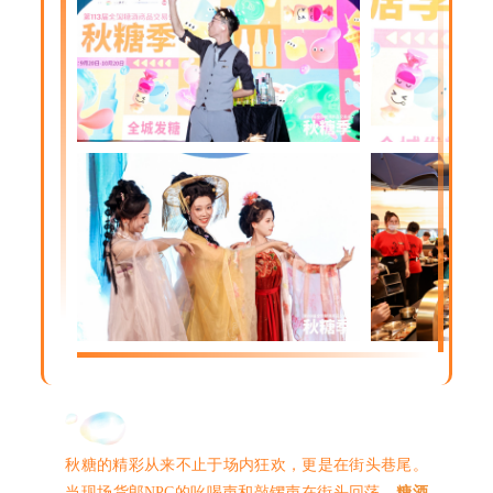
秋糖的精彩从来不止于场内狂欢，更是在街头巷尾。
当现场货郎NPC的吆喝声和敲锣声在街头回荡，
糖酒