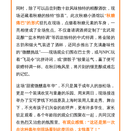
同时，除了可以品尝到数十款风味独特的精酿酒饮，现
场还藏着秋糖的独特“惊喜”。此次秋糖小酒馆以
“秋糖
痛巴”的形式
驻扎在现场，点缀着秋糖元素的车身，一
亮相便成了全场焦点。不仅邀请调酒师定制了“玄武荷
花酿”“盐水鸭特调”等四款独特的中式特调，将金陵的
古韵和烟火气装进了酒杯，还同步推出了充满趣味性
的“微醺挑战”——现场观众们围在巴士旁，或与NPC玩
着“飞花令”比拼诗词，或“掷骰子”较量运气，赢了便可
获赠特调一杯。在秋日晚风里，将片刻的惬意酿成难忘
的记忆。
这场“甜蜜微醺嘉年华”，不只是属于成年人的放松场，
更是一个装满欢笑与童趣的乐园。周末两日，现场接连
举办了宝可梦线下对战赛及上海时装周儿童走秀。舞台
下，不光有孩子们兴奋的欢呼声，更有许多学生、家长
驻足观看，各个年龄段的观众们围聚在一起，共同沉浸
在热烈又治愈的氛围里。
有观众感慨：“这还是第一次
在这种嘉年华现场看到此类活动，太惊喜了！”